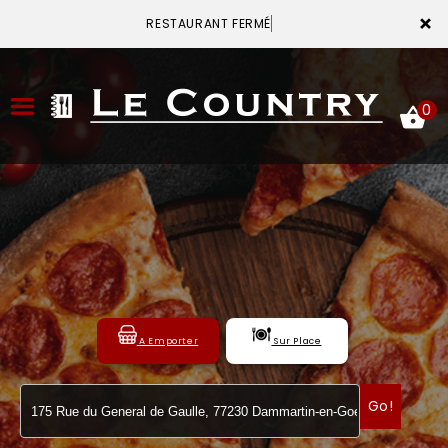
×
RESTAURANT FERMÉ
0
ACCUEIL
LA CARTE
VOTRE COMPTE
A Emporter
Sur Place
NOTRE RESTAURANT
VOS AVIS
Go!
MENTIONS LÉGALES