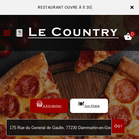
×
RESTAURANT OUVRE À 11:30
0
ACCUEIL
LA CARTE
VOTRE COMPTE
A Emporter
Sur Place
NOTRE RESTAURANT
VOS AVIS
Go!
MENTIONS LÉGALES