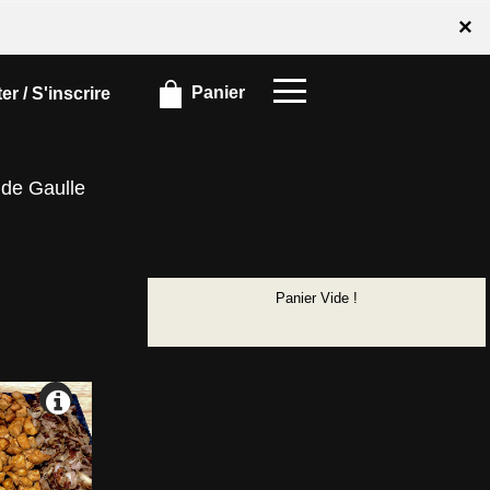
×
×
Panier
r / S'inscrire
 de Gaulle
Panier Vide !