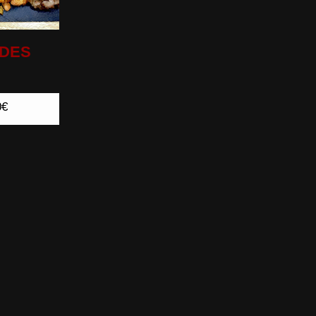
DES
0€